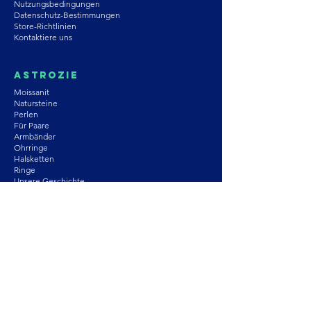
Nutzungsbedingungen
Datenschutz-Bestimmungen
Store-Richtlinien
Kontaktiere uns
Astrozie
Moissanit
Natursteine
Perlen
Für Paare
Armbänder
Ohrringe
Halsketten
Ringe
Unsere Geschichte
Partnerschaft
Ein
Tochterunternehmen
Großhandel
Trete unserem Team bei
Anmelden