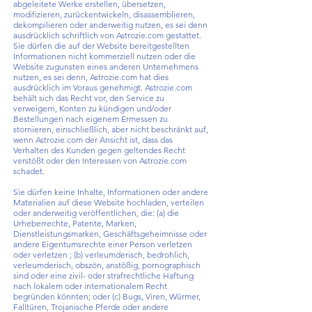
abgeleitete Werke erstellen, übersetzen,
modifizieren, zurückentwickeln, disassemblieren,
dekompilieren oder anderweitig nutzen, es sei denn
ausdrücklich schriftlich von Astrozie.com gestattet.
Sie dürfen die auf der Website bereitgestellten
Informationen nicht kommerziell nutzen oder die
Website zugunsten eines anderen Unternehmens
nutzen, es sei denn, Astrozie.com hat dies
ausdrücklich im Voraus genehmigt. Astrozie.com
behält sich das Recht vor, den Service zu
verweigern, Konten zu kündigen und/oder
Bestellungen nach eigenem Ermessen zu
stornieren, einschließlich, aber nicht beschränkt auf,
wenn Astrozie.com der Ansicht ist, dass das
Verhalten des Kunden gegen geltendes Recht
verstößt oder den Interessen von Astrozie.com
schadet.
Sie dürfen keine Inhalte, Informationen oder andere
Materialien auf diese Website hochladen, verteilen
oder anderweitig veröffentlichen, die: (a) die
Urheberrechte, Patente, Marken,
Dienstleistungsmarken, Geschäftsgeheimnisse oder
andere Eigentumsrechte einer Person verletzen
oder verletzen ; (b) verleumderisch, bedrohlich,
verleumderisch, obszön, anstößig, pornographisch
sind oder eine zivil- oder strafrechtliche Haftung
nach lokalem oder internationalem Recht
begründen könnten; oder (c) Bugs, Viren, Würmer,
Falltüren, Trojanische Pferde oder andere