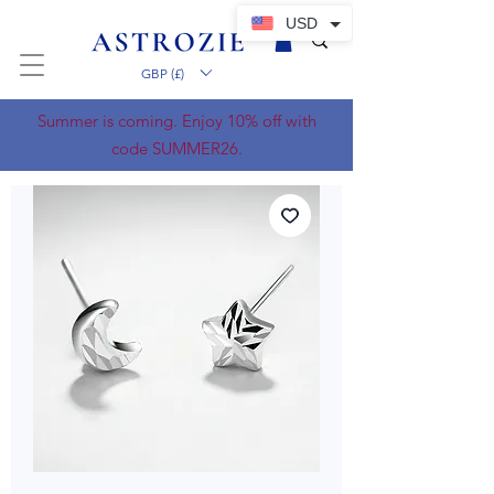
USD
GBP (£)
Summer is coming. Enjoy 10% off with
code SUMMER26.