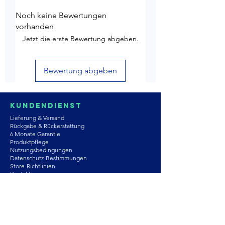
Noch keine Bewertungen
vorhanden
Jetzt die erste Bewertung abgeben.
Bewertung abgeben
Kundendienst
Lieferung & Versand
Rückgabe & Rückerstattung
6 Monate Garantie
Produktpflege
Nutzungsbedingungen
Datenschutz-Bestimmungen
Store-Richtlinien
Kontaktiere uns
Astrozie
Moissanit
Natursteine