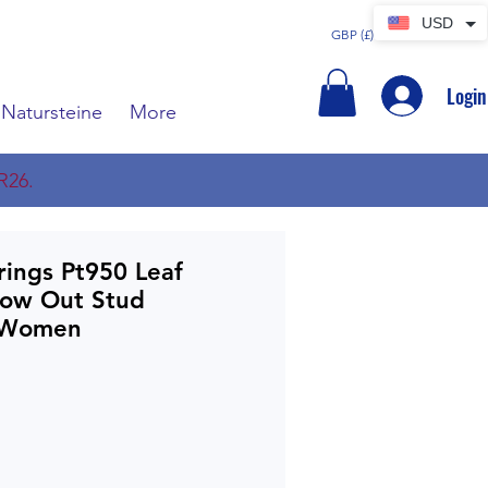
USD
GBP (£)
Login
Natursteine
More
R26.
rings Pt950 Leaf
low Out Stud
r Women