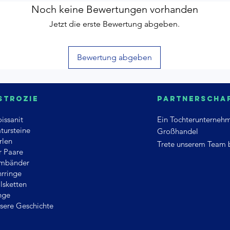
Noch keine Bewertungen vorhanden
Jetzt die erste Bewertung abgeben.
Bewertung abgeben
strozie
Partnerscha
issanit
Ein
Tochterunterneh
tursteine
Großhandel
rlen
Trete unserem Team 
r Paare
mbänder
rringe
lsketten
nge
sere Geschichte