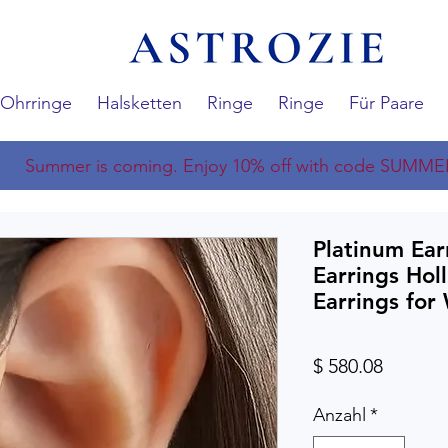
Ohrringe
Halsketten
Ringe
Ringe
Für Paare
Summer is coming. Enjoy 10% off with code SUMME
Platinum Ear
Earrings Hol
Earrings fo
Preis
$ 580.08
Anzahl
*