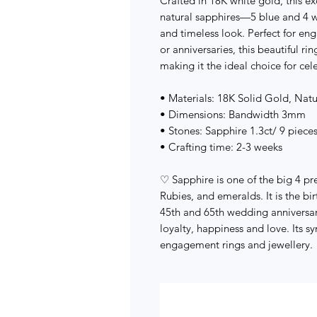
Crafted in 18K white gold, this ex
natural sapphires—5 blue and 4 w
and timeless look. Perfect for en
or anniversaries, this beautiful r
making it the ideal choice for ce
• Materials: 18K Solid Gold, Natu
• Dimensions: Bandwidth 3mm
• Stones: Sapphire 1.3ct/ 9 piece
• Crafting time: 2-3 weeks
♡ Sapphire is one of the big 4 p
Rubies, and emeralds. It is the b
45th and 65th wedding anniversarie
loyalty, happiness and love. Its s
engagement rings and jewellery.