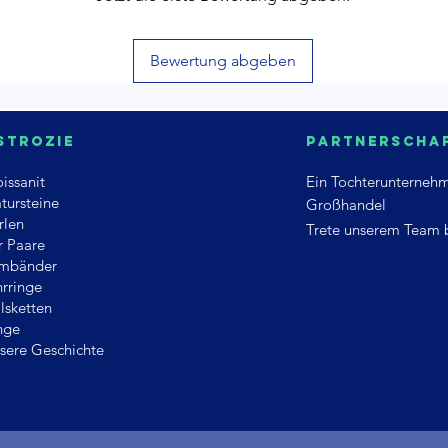
Bewertung abgeben
strozie
Partnerscha
issanit
Ein
Tochterunterneh
tursteine
Großhandel
rlen
Trete unserem Team 
r Paare
mbänder
rringe
lsketten
nge
sere Geschichte