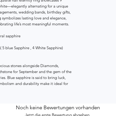
quisite half eternity ring showcases 9
hite—elegantly alternating for a unique
gagements, wedding bands, birthday gifts,
ing symbolizes lasting love and elegance,
lebrating life’s most meaningful moments.
ral sapphire
s( 5 blue Sapphire , 4 White Sapphire)
recious stones alongside Diamonds,
irthstone for September and the gem of the
s. Blue sapphire is said to bring luck,
ymbolism and durability make it ideal for
Noch keine Bewertungen vorhanden
Jetzt die erste Bewertung abgeben.