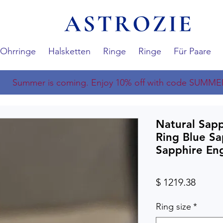
Ohrringe
Halsketten
Ringe
Ringe
Für Paare
Summer is coming. Enjoy 10% off with code SUMME
Natural Sap
Ring Blue S
Sapphire En
Preis
$ 1219.38
Ring size
*