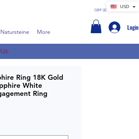
USD
GBP (£)
Login
Natursteine
More
R26.
phire Ring 18K Gold
apphire White
gagement Ring