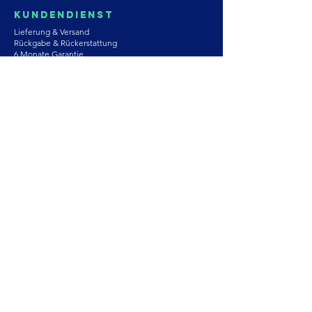
Kundendienst
Lieferung & Versand
Rückgabe & Rückerstattung
6 Monate Garantie
Produktpflege
Nutzungsbedingungen
Datenschutz-Bestimmungen
Store-Richtlinien
Kontaktiere uns
Astrozie
Moissanit
Natursteine
Perlen
Für Paare
Armbänder
Ohrringe
Halsketten
Ringe
Unsere Geschichte
Partnerschaft
Ein
Tochterunternehmen