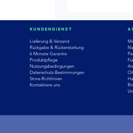
Kundendienst
A
Lieferung & Versand
Mo
Rückgabe & Rückerstattung
Na
6 Monate Garantie
Pe
Produktpflege
Fü
Nutzungsbedingungen
Ar
Datenschutz-Bestimmungen
Oh
Store-Richtlinien
Ha
Kontaktiere uns
Ri
Un