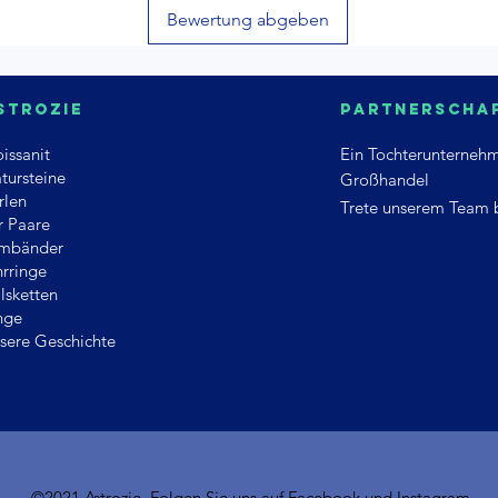
Bewertung abgeben
strozie
Partnerscha
issanit
Ein
Tochterunterneh
tursteine
Großhandel
rlen
Trete unserem Team 
r Paare
mbänder
rringe
lsketten
nge
sere Geschichte
©2021 Astrozie. Folgen Sie uns auf
Facebook
und
Instagram