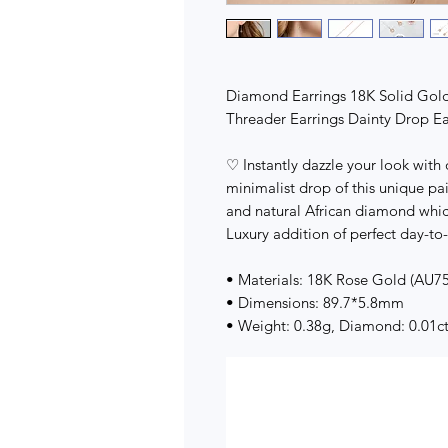
Diamond Earrings 18K Solid Gol
Threader Earrings Dainty Drop Ear
♡ Instantly dazzle your look with
minimalist drop of this unique pa
and natural African diamond which
Luxury addition of perfect day-to-n
• Materials: 18K Rose Gold (AU7
• Dimensions: 89.7*5.8mm
• Weight: 0.38g, Diamond: 0.01c