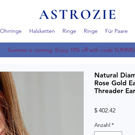
Ohrringe
Halsketten
Ringe
Ringe
Für Paare
Summer is coming. Enjoy 10% off with code SUMME
Natural Dia
Rose Gold E
Threader Ear
Preis
$ 402.42
Anzahl
*