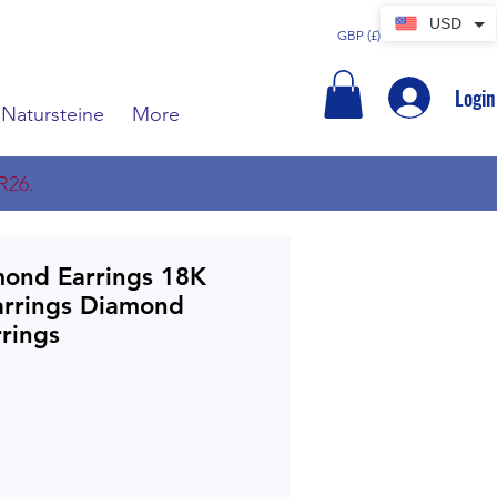
USD
GBP (£)
Login
Natursteine
More
R26.
mond Earrings 18K
arrings Diamond
rings