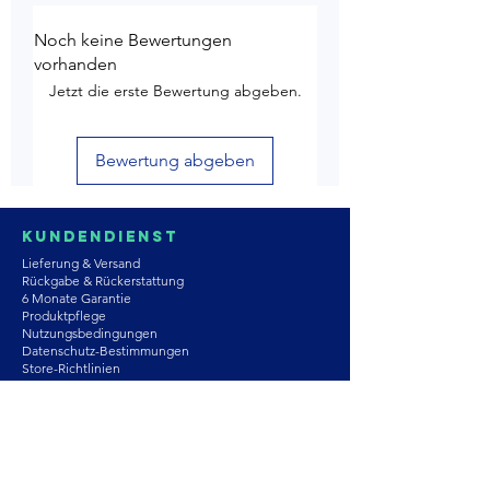
Noch keine Bewertungen
vorhanden
Jetzt die erste Bewertung abgeben.
Bewertung abgeben
Kundendienst
Lieferung & Versand
Rückgabe & Rückerstattung
6 Monate Garantie
Produktpflege
Nutzungsbedingungen
Datenschutz-Bestimmungen
Store-Richtlinien
Kontaktiere uns
Astrozie
Moissanit
Natursteine