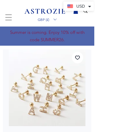
USD
GBP (£)
Summer is coming. Enjoy 10% off with
code SUMMER26.