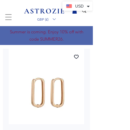
USD
GBP (£)
Summer is coming. Enjoy 10% off with
code SUMMER26.