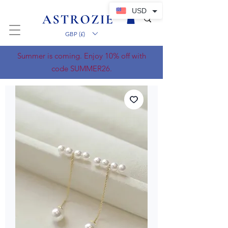
USD
GBP (£)
Summer is coming. Enjoy 10% off with
code SUMMER26.